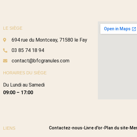
LE SIÈGE
694 rue du Montceay, 71580 le Fay
03 85 74 18 94
contact@bfcgranules.com
HORAIRES DU SIÈGE
Du Lundi au Samedi
09:00 – 17:00
Contactez-nous
-
Livre d'or
-
Plan du site
-
Men
LIENS