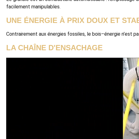
facilement manipulables.
UNE ÉNERGIE À PRIX DOUX ET STA
Contrairement aux énergies fossiles, le bois–énergie n’est p
LA CHAÎNE D'ENSACHAGE