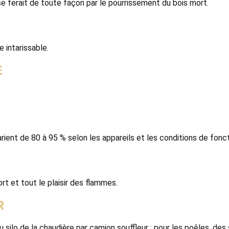
 se ferait de toute façon par le pourrissement du bois mort.
 intarissable.
E
rient de 80 à 95 % selon les appareils et les conditions de fon
rt et tout le plaisir des flammes.
R
silo de la chaudière par camion souffleur ; pour les poêles, des